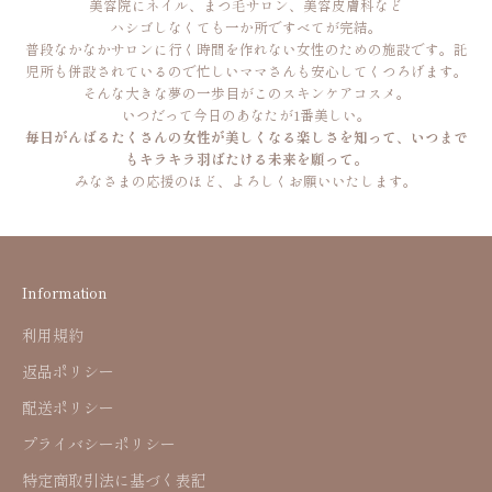
美容院にネイル、まつ毛サロン、美容皮膚科など
ハシゴしなくても一か所ですべてが完結。
普段なかなかサロンに行く時間を作れない女性のための施設です。託
児所も併設されているので忙しいママさんも安心してくつろげます。
そんな大きな夢の一歩目がこのスキンケアコスメ。
いつだって今日のあなたが1番美しい。
毎日がんばるたくさんの女性が美しくなる楽しさを知って、いつまで
もキラキラ羽ばたける未来を願って。
みなさまの応援のほど、よろしくお願いいたします。
Information
利用規約
返品ポリシー
配送ポリシー
プライバシーポリシー
特定商取引法に基づく表記