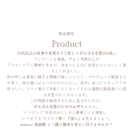
製品開発
Product
30代以上の仕事や育児などで忙しくがんばる女性250名
に
アンケートを実施。すると半数以上が
「スキンケアに興味があるが、決まったものに出会えていない」と答
えてくれました。
世の中には美容に関する情報や新しいコスメ・プロデュース製品など
が多く、何を選べばよいのかわからない。自分に合ったスキンケアが
知りたい。コスメ選びで失敗したくない！そんな基礎化粧品選びに悩
む女性がたくさんいます。
この問題を解決するために生まれたのが、
がんばる女性のためのお守りコスメ
。
“いつだって”今日のわたしが１番美しいを実現し、
“いつまでも”キラキラ輝く『憧れ』を生きましょう。
mimoe-美最艶-と一緒に運命を変えに行きませんか？