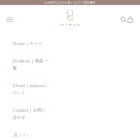
コンテンツへスキップ
10,000円以上のお買い上げで送料無料
mimoe-美最艶-
メニューを開く
検索を開
カート
Home｜ホーム
Products｜商品一
覧
About｜mimoeに
ついて
Contact｜お問い
合わせ
ログイン