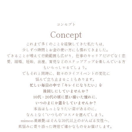
コンセプト
Concept
これまで多くのことを経験してきた私たちは、
少しずつ時間とお金の使い方にも慣れてきました。
できることが増えて行動範囲も広がり、仕事のキャリアだけでなく恋
愛、結婚、妊娠、出産、育児などのステップアップを楽しんでいる方
もいらっしゃるでしょう。
でもそれと同時に、数々のライフイベントの変化に
悩んで立ち止まることもあります。
忙しい毎日の中で「キレイになりたい」を
後回しにしていませんか？
10代・20代の頃に思い描いた憧れに、
いつのまにか蓋をしていませんか？
本当はもっとなりたい姿があるのに、
なんとなく”いつもの”コスメを選んでしまう。
mimoe-美最艶-はそんな30代以上のがんばる女性へ、
肌悩みに寄り添った時短で確かなものをお届けします。